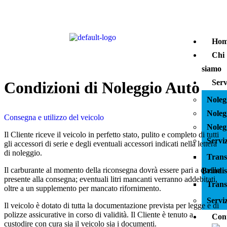
Hom
Chi
siamo
Serv
Condizioni di Noleggio Auto
Noleg
Noleg
Consegna e utilizzo del veicolo
Noleg
Il Cliente riceve il veicolo in perfetto stato, pulito e completo di tutti
Servi
gli accessori di serie e degli eventuali accessori indicati nella lettera
di noleggio.
Trans
Il carburante al momento della riconsegna dovrà essere pari a quello
Brindis
presente alla consegna; eventuali litri mancanti verranno addebitati,
Trans
oltre a un supplemento per mancato rifornimento.
Servi
Il veicolo è dotato di tutta la documentazione prevista per legge e di
polizze assicurative in corso di validità. Il Cliente è tenuto a
Cont
custodire con cura sia il veicolo sia i documenti.